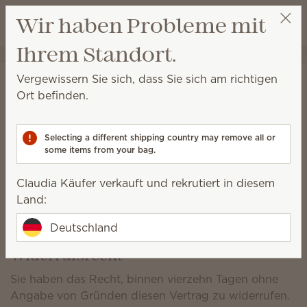
Warenkorb a
Wir haben Probleme mit
Wunschliste
Ihrem Standort.
Claudia Käufer
Party auswählen
Informationen zum
Vergewissern Sie sich, dass Sie sich am richtigen
Ort befinden.
Versand*
Bestellungen nach Deutschland:
Selecting a different shipping country may remove all or
Bei einem Verkaufswert von bis zu 619,99 € kostet der
some items from your bag.
Versand 7 €.
Claudia Käufer verkauft und rekrutiert in diesem
Bei einem Verkaufswert von 620 € und mehr ist der
Land:
Versand gratis.
Deutschland
Alle Versandkosten verstehen sich inklusive MwSt.
Widerrufsrecht
Sie haben das Recht, binnen vierzehn Tagen ohne
Angabe von Gründen diesen Vertrag zu widerrufen.