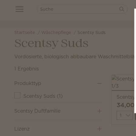
Startseite
Wäschepflege
Scentsy Suds
Scentsy Suds
Vordosierte, biologisch abbaubare Waschmittelblätt
1 Ergebnis
Produkttyp
Scentsy Suds
(
1
)
Scentsy
34,00
Scentsy Duftfamilie
Quantit
Lizenz