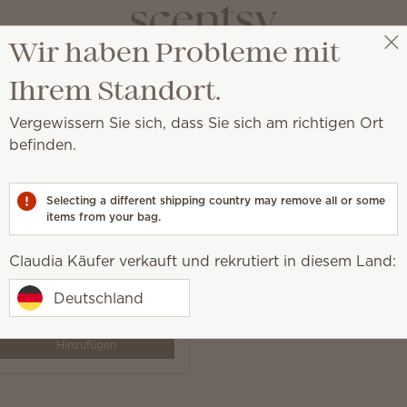
Wir haben Probleme mit
Claudia Käufer
Party auswählen
Ihrem Standort.
Vergewissern Sie sich, dass Sie sich am richtigen Ort
befinden.
er mit herrlich frischem Duft, die Sie ganz einfach in I
Selecting a different shipping country may remove all or some
items from your bag.
Claudia Käufer verkauft und rekrutiert in diesem Land:
 Suds Clothesline
Deutschland
 €
y
Hinzufügen