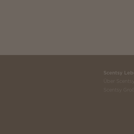
Scentsy Leb
Über Scents
Scentsy Groß