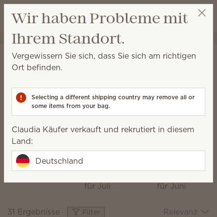
Warenkorb a
Wir haben Probleme mit
Wunschliste
Ihrem Standort.
Claudia Käufer
Party auswählen
Startseite
Kollektionen
Das Monatsspecial
Vergewissern Sie sich, dass Sie sich am richtigen
Das Monatsspecial
Ort befinden.
Entdecken Sie jeden Monat neue Duftkombinationen,
frisches Dekor und exklusive Stücke.
Selecting a different shipping country may remove all or
some items from your bag.
Claudia Käufer verkauft und rekrutiert in diesem
Hüttenzauber
Ein
Blooming
Land:
Das
Italienischer
Hyacinth &
Sommer
Santal
Monatsspecial
Deutschland
Das
Das
für August
Monatsspecial
Monatsspecial
für Juli
für Juni
31 Ergebnisse
Relevanz
Filter